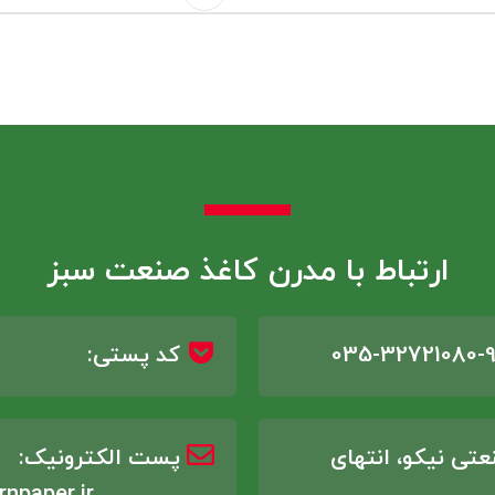
ارتباط با مدرن کاغذ صنعت سبز
035-32721080-9
کد پستی:
تی نیکو، انتهای
پست الکترونیک: