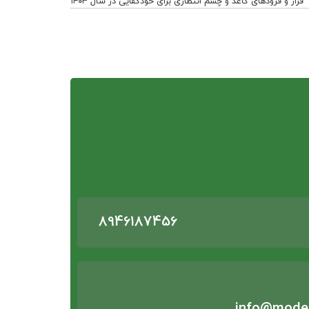
فراز و فرودهای کاغذ و چشم انتظاری برای خودکفایی در سال ۱۴۰۳
8946187456