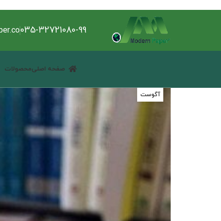
اخبار و مقالات
صرفه جویی ارزی ۵۰ میلیون دلاری با چاپ کتب درسی از کاغذ ایرانی
035-32721080-99
er.co
ارسال توسط
عباس دری
صفحه اصلی
محصولات
24
آگوست