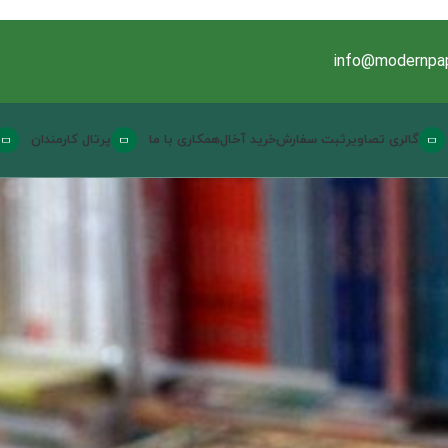
info@modernpap
گالری تصاویر
ثبت سفارش
خرید آخال
همکاری با ما
پرتال کارمندان