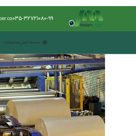
035-32721080-99
er.co
صفحه اصلی
محصولات