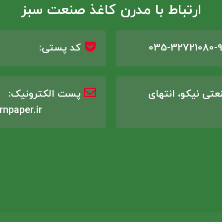
ارتباط با مدرن کاغذ صنعت سبز
035-32721080-9
کد پستی:
تی نیکو، انتهای
پست الکترونیک:
npaper.ir