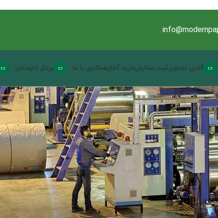
info@modernpap
گالری تصاویر
ثبت سفارش
خرید آخال
همکاری با ما
پرتال کارمندان