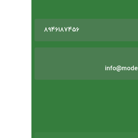
8946187456
info@moder